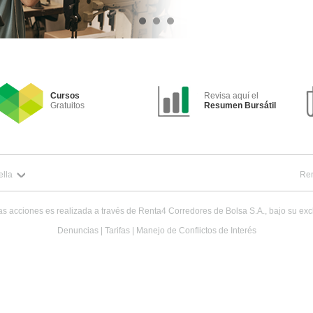
Cursos
Revisa aquí el
Gratuitos
Resumen Bursátil
ella
Ren
as acciones es realizada a través de Renta4 Corredores de Bolsa S.A., bajo su exc
Denuncias
|
Tarifas
|
Manejo de Conflictos de Interés